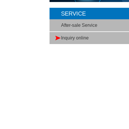
SERVICE
After-sale Service
Inquiry online