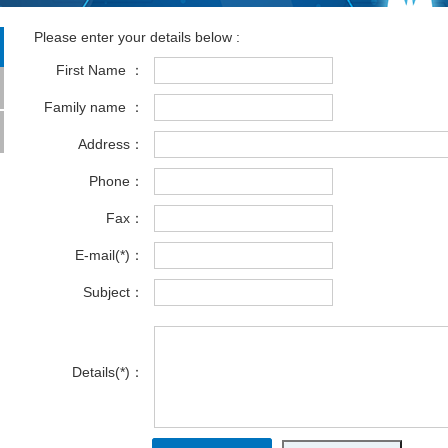
Please enter your details below :
First Name ：
Family name ：
Address：
Phone：
Fax：
E-mail(*)：
Subject：
Details(*)：